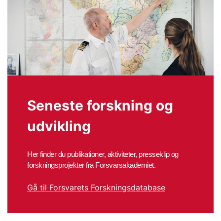
Seneste forskning og
udvikling
Her finder du publikationer, aktiviteter, presseklip og
forskningsprojekter fra Forsvarsakademiet.
Gå til Forsvarets Forskningsdatabase