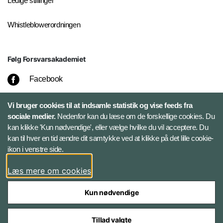
Ledige stillinger
Whistleblowerordningen
Følg Forsvarsakademiet
Facebook
LinkedIn
Vi bruger cookies til at indsamle statistik og vise feeds fra
sociale medier.
Nedenfor kan du læse om de forskellige cookies. Du
kan klikke 'Kun nødvendige', eller vælge hvilke du vil acceptere. Du
Twitter
kan til hver en tid ændre dit samtykke ved at klikke på det lille cookie-
ikon i venstre side.
Bluesky
Læs mere om cookies
Kun nødvendige
Tillad valgte