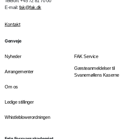
Telefon: +45 72 81 70 00
E-mail:
fak@fak.dk
Kontakt
Genveje
Nyheder
FAK Service
Gæsteanmeldelser til
Arrangementer
Svanemøllens Kaserne
Om os
Ledige stillinger
Whistleblowerordningen
Følg Forsvarsakademiet