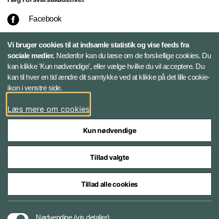
Facebook
LinkedIn
Vi bruger cookies til at indsamle statistik og vise feeds fra
sociale medier.
Nedenfor kan du læse om de forskellige cookies. Du
kan klikke 'Kun nødvendige', eller vælge hvilke du vil acceptere. Du
Twitter
kan til hver en tid ændre dit samtykke ved at klikke på det lille cookie-
ikon i venstre side.
Bluesky
Læs mere om cookies
Kun nødvendige
Tillad valgte
Styrelser og myndigheder under Forsvarsministeriet
Tillad alle cookies
Tilgængelighedserklæring
Nødvendige
(vis detaljer)