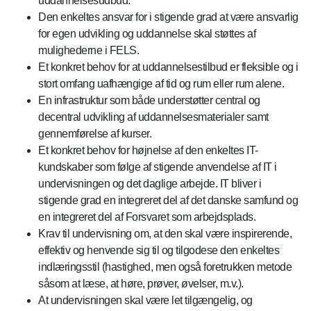
uddannelsesudbud.
Den enkeltes ansvar for i stigende grad at være ansvarlig
for egen udvikling og uddannelse skal støttes af
mulighederne i FELS.
Et konkret behov for at uddannelsestilbud er fleksible og i
stort omfang uafhængige af tid og rum eller rum alene.
En infrastruktur som både understøtter central og
decentral udvikling af uddannelsesmaterialer samt
gennemførelse af kurser.
Et konkret behov for højnelse af den enkeltes IT-
kundskaber som følge af stigende anvendelse af IT i
undervisningen og det daglige arbejde. IT bliver i
stigende grad en integreret del af det danske samfund og
en integreret del af Forsvaret som arbejdsplads.
Krav til undervisning om, at den skal være inspirerende,
effektiv og henvende sig til og tilgodese den enkeltes
indlæringsstil (hastighed, men også foretrukken metode
såsom at læse, at høre, prøver, øvelser, m.v.).
At undervisningen skal være let tilgængelig, og