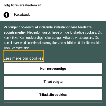
Følg Forsvarsakademiet
Facebook
LinkedIn
Vi bruger cookies til at indsamle statistik og vise feeds fra
sociale medier.
Nedenfor kan du læse om de forskellige cookies. Du
kan klikke 'Kun nødvendige', eller vælge hvilke du vil acceptere. Du
Twitter
kan til hver en tid ændre dit samtykke ved at klikke på det lille cookie-
ikon i venstre side.
Bluesky
Læs mere om cookies
Kun nødvendige
Tillad valgte
Styrelser og myndigheder under Forsvarsministeriet
Tillad alle cookies