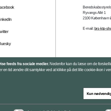
Beredskabsstyrels
acebook
Ryvangs Allé 1
2100 København 
inkedIn
E-mail:
brs-ktp-sh
witter
luesky
vise feeds fra sociale medier.
Nedenfor kan du læse om de forskelli
er en tid ændre dit samtykke ved at klikke på det lille cookie-ikon i ve
Kun nødvendi
steriet