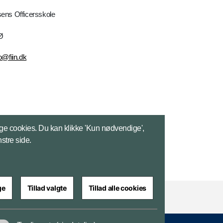
ens Officersskole
Ø
o@fiin.dk
ge cookies. Du kan klikke 'Kun nødvendige',
nstre side.
ge
Tillad valgte
Tillad alle cookies