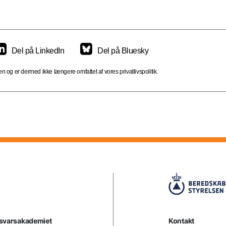
Del på LinkedIn
Del på Bluesky
 og er dermed ikke længere omfattet af vores privatlivspolitik.
rsvarsakademiet
Kontakt