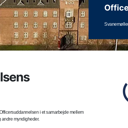
Offic
Svanemølle
lsens
Officersuddannelsen i et samarbejde mellem
g andre myndigheder.