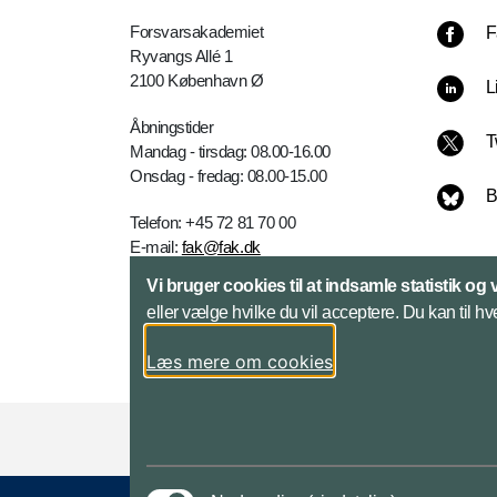
Forsvarsakademiet
F
Ryvangs Allé 1
2100 København Ø
L
Åbningstider
T
Mandag - tirsdag: 08.00-16.00
Onsdag - fredag: 08.00-15.00
B
Telefon: +45 72 81 70 00
E-mail:
fak@fak.dk
Vi bruger cookies til at indsamle statistik og 
Kontakt
eller vælge hvilke du vil acceptere. Du kan til hv
Læs mere om cookies
Styrelser og myndigheder under Forsvarsmini