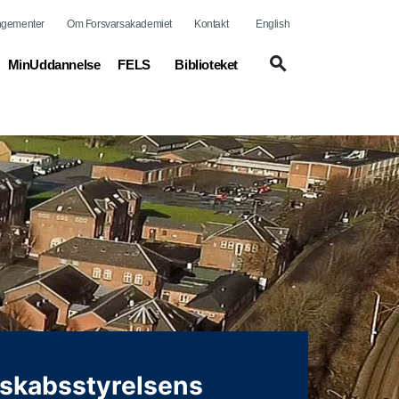
ngementer
Om Forsvarsakademiet
Kontakt
English
MinUddannelse
FELS
Biblioteket
skabsstyrelsens