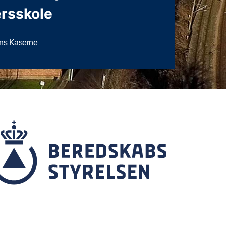
ersskole
ns Kaserne