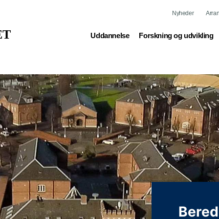
Nyheder
Arra
(current)
(current)
Uddannelse
Forskning og udvikling
Bered