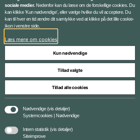
sociale medier.
Nedenfor kan du læse om de forskellige cookies. Du
kan klikke 'Kun nødvendige', eller vælge hvilke du vil acceptere. Du
Twitter
kan til hver en tid ændre dit samtykke ved at klikke på det lille cookie-
ikon i venstre side.
Bluesky
Læs mere om cookies
Kun nødvendige
Tillad valgte
Styrelser og myndigheder under Forsvarsministeriet
Tillad alle cookies
Tilgængelighedserklæring
Nødvendige
(vis detaljer)
Systemcookies | Nødvendige
Cookiepolitik
Intern statistik
(vis detaljer)
Siteimprove