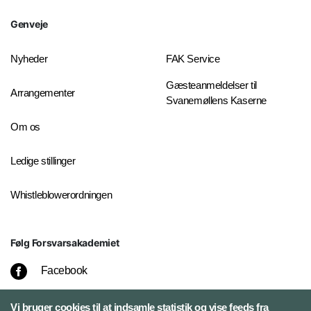
Genveje
Nyheder
FAK Service
Gæsteanmeldelser til
Arrangementer
Svanemøllens Kaserne
Om os
Ledige stillinger
Whistleblowerordningen
Følg Forsvarsakademiet
Facebook
LinkedIn
Vi bruger cookies til at indsamle statistik og vise feeds fra