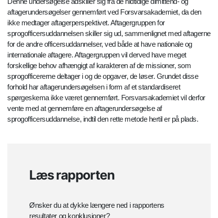
Denne undersøgelse adskiller sig fra de hidtidige dimittend- og
aftagerundersøgelser gennemført ved Forsvarsakademiet, da den
ikke medtager aftagerperspektivet. Aftagergruppen for
sprogofficersuddannelsen skiller sig ud, sammenlignet med aftagerne
for de andre officersuddannelser, ved både at have nationale og
internationale aftagere. Aftagergruppen vil derved have meget
forskellige behov afhængigt af karakteren af de missioner, som
sprogofficererne deltager i og de opgaver, de løser. Grundet disse
forhold har aftagerundersøgelsen i form af et standardiseret
spørgeskema ikke været gennemført. Forsvarsakademiet vil derfor
vente med at gennemføre en aftagerundersøgelse af
sprogofficersuddannelse, indtil den rette metode hertil er på plads.
Læs rapporten
Ønsker du at dykke længere ned i rapportens
resultater og konklusioner?