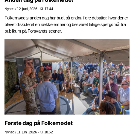
Nyhed
/
12. juni, 2026 - Kl. 17.44
Folkemødets anden dag har budt på endnu flere debatter, hvor der er
blevet diskuteret en række emner og besvaret talrige spørgsmål fra
publikum på Forsvarets scener.
Første dag på Folkemødet
Nyhed
/
11. juni, 2026 - Kl. 18.52