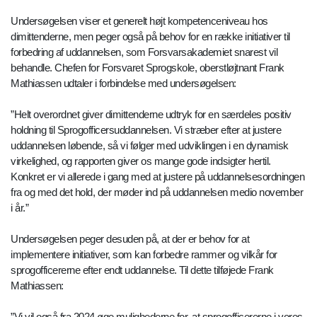
Undersøgelsen viser et generelt højt kompetenceniveau hos
dimittenderne, men peger også på behov for en række initiativer til
forbedring af uddannelsen, som Forsvarsakademiet snarest vil
behandle. Chefen for Forsvaret Sprogskole, oberstløjtnant Frank
Mathiassen udtaler i forbindelse med undersøgelsen:
”Helt overordnet giver dimittenderne udtryk for en særdeles positiv
holdning til Sprogofficersuddannelsen. Vi stræber efter at justere
uddannelsen løbende, så vi følger med udviklingen i en dynamisk
virkelighed, og rapporten giver os mange gode indsigter hertil.
Konkret er vi allerede i gang med at justere på uddannelsesordningen
fra og med det hold, der møder ind på uddannelsen medio november
i år.”
Undersøgelsen peger desuden på, at der er behov for at
implementere initiativer, som kan forbedre rammer og vilkår for
sprogofficererne efter endt uddannelse. Til dette tilføjede Frank
Mathiassen:
”Vi vil også fra 2024 øge mulighederne for, at sprogofficererne i vores