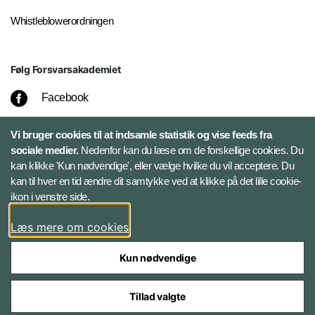
Whistleblowerordningen
Følg Forsvarsakademiet
Facebook
LinkedIn
Vi bruger cookies til at indsamle statistik og vise feeds fra
sociale medier.
Nedenfor kan du læse om de forskellige cookies. Du
kan klikke 'Kun nødvendige', eller vælge hvilke du vil acceptere. Du
Twitter
kan til hver en tid ændre dit samtykke ved at klikke på det lille cookie-
ikon i venstre side.
Bluesky
Læs mere om cookies
Kun nødvendige
Tillad valgte