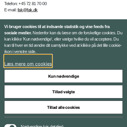
Telefon: +45 72 81 70 00
E-mail:
fak@fak.dk
Vi bruger cookies til at indsamle statistik og vise feeds fra
Følg Forsvarets Sprogskole
sociale medier.
Nedenfor kan du læse om de forskellige cookies. Du
kan klikke 'Kun nødvendige', eller vælge hvilke du vil acceptere. Du
Facebook
kan til hver en tid ændre dit samtykke ved at klikke på det lille cookie-
ikon i venstre side.
Instagram
Læs mere om cookies
Kun nødvendige
Tillad valgte
Styrelser og myndigheder under Forsvarsministeriet
Tillad alle cookies
Tilgængelighedserklæring
Nødvendige
(vis detaljer)