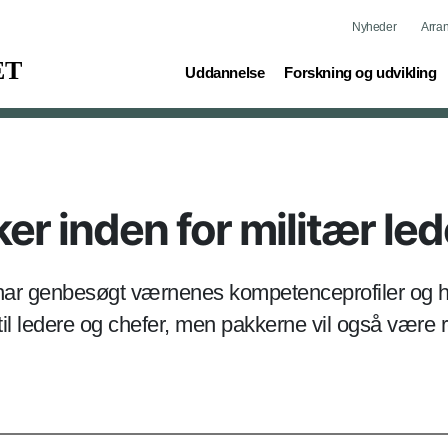
Nyheder
Arra
(current)
(current)
Uddannelse
Forskning og udvikling
 inden for militær led
n har genbesøgt værnenes kompetenceprofiler og ha
l ledere og chefer, men pakkerne vil også være 