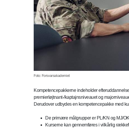
Foto: Forsvarsakademiet
Kompetencepakkerne indeholder efteruddannelsesku
premierløjtnant-/kaptajnsniveauet og majorniveauet
Derudover udbydes en kompetencepakke med kurs
De primære målgrupper er PL/KN og MJ/OK, 
Kurserne kan gennemføres i vilkårlig rækkef