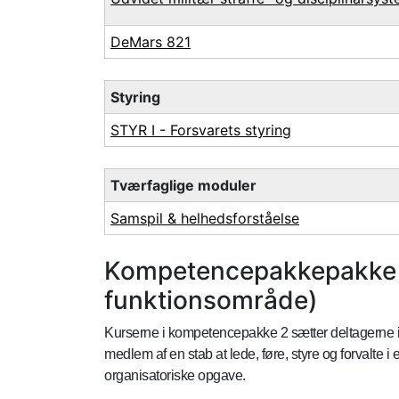
DeMars 821
Styring
STYR I - Forsvarets styring
Tværfaglige moduler
Samspil & helhedsforståelse
Kompetencepakkepakke 2
funktionsområde)
Kurserne i kompetencepakke 2 sætter deltagerne i s
medlem af en stab at lede, føre, styre og forvalte i
organisatoriske opgave.