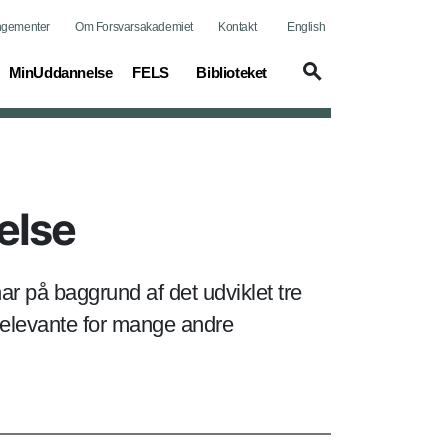
ngementer
Om Forsvarsakademiet
Kontakt
English
MinUddannelse
FELS
Biblioteket
else
r på baggrund af det udviklet tre
relevante for mange andre