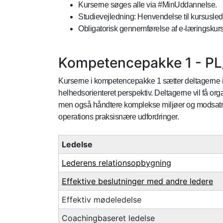
Kurserne søges alle via #MinUddannelse.
Studievejledning: Henvendelse til kursusle
Obligatorisk gennemførelse af e-læringsku
Kompetencepakke 1 - PL/
Kurserne i kompetencepakke 1 sætter deltagerne i sta
helhedsorienteret perspektiv. Deltagerne vil få orga
men også håndtere komplekse miljøer og modsatret
operations praksisnære udfordringer.
Ledelse
Lederens relationsopbygning
Effektive beslutninger med andre ledere
Effektiv mødeledelse
Coachingbaseret ledelse