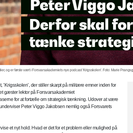
tudier, og er første vært i Forsvarsakademiets nye podcast 'Krigsskolen'. Foto: Marie Pran
 ’Krigsskolen’, der stiller skarpt på militære emner inden for
tet gæster lektor på Forsvarsakademiet
erne for at fortælle om strategisk tænkning. Udover at være
 underviser Peter Viggo Jakobsen nemlig også Forsvarets
vise et nyt hold: Hvad er det for et problem eller mulighed på