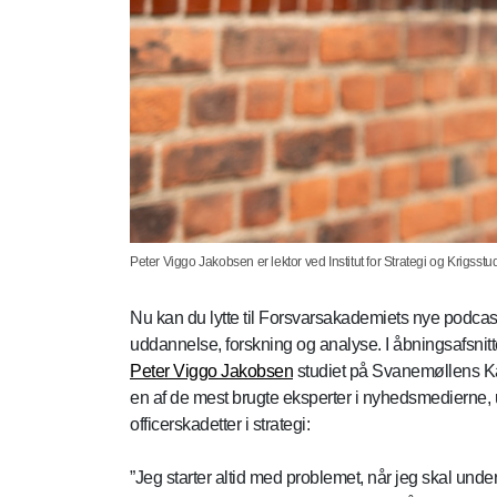
Peter Viggo Jakobsen er lektor ved Institut for Strategi og Krigss
Nu kan du lytte til Forsvarsakademiets nye podcast,
uddannelse, forskning og analyse. I åbningsafsnit
Peter Viggo Jakobsen
studiet på Svanemøllens Kas
en af de mest brugte eksperter i nyhedsmedierne,
officerskadetter i strategi:
”Jeg starter altid med problemet, når jeg skal under