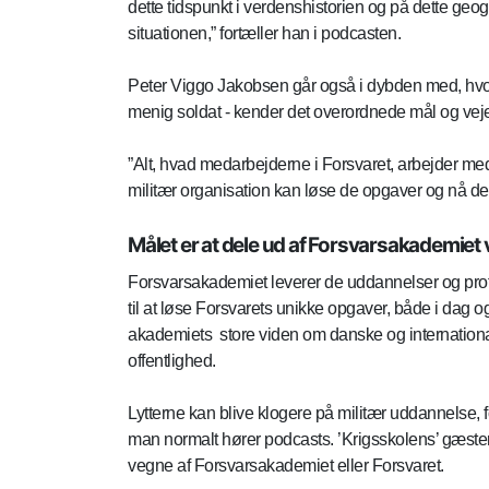
dette tidspunkt i verdenshistorien og på dette geogr
situationen,” fortæller han i podcasten.
Peter Viggo Jakobsen går også i dybden med, hvorfor 
menig soldat - kender det overordnede mål og vejen
”Alt, hvad medarbejderne i Forsvaret, arbejder me
militær organisation kan løse de opgaver og nå de må
Målet er at dele ud af Forsvarsakademiet 
Forsvarsakademiet leverer de uddannelser og prof
til at løse Forsvarets unikke opgaver, både i dag o
akademiets store viden om danske og internationale 
offentlighed.
Lytterne kan blive klogere på militær uddannelse, 
man normalt hører podcasts. ’Krigsskolens’ gæster u
vegne af Forsvarsakademiet eller Forsvaret.