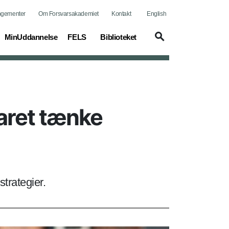
ngementer
Om Forsvarsakademiet
Kontakt
English
MinUddannelse
FELS
Biblioteket
varet tænke
strategier.