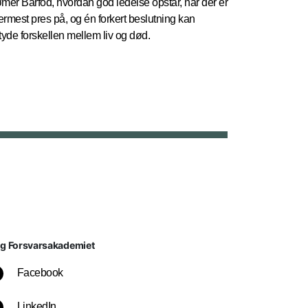
mer Barfod, hvordan god ledelse opstår, når der er
lermest pres på, og én forkert beslutning kan
tyde forskellen mellem liv og død.
lg Forsvarsakademiet
Facebook
LinkedIn