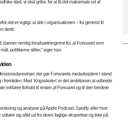
afiske sted, vi skal gribe, for at få det maksimale ud af
det er vigtigt, at alle i organisationen – fra general til
 dertil:
d, danner nemlig forudsætningerne for, at Forsvaret som
l, politikerne stiller,” siger han.
viden
essionsdannelser, der gør Forsvarets medarbejdere i stand
g i fremtiden. Med ’Krigsskolen’ er det ambitionen at udbrede
militære forhold til resten af Forsvaret og til den bredere
forskning og analyser på Apple Podcast, Spotify, eller hvor
dtaler sig altid ud fra deres faglige ekspertise og ikke på