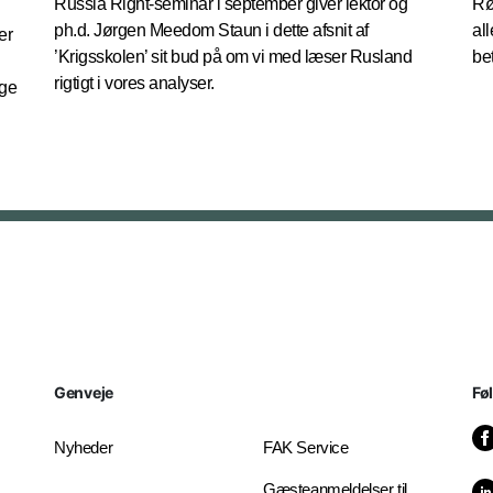
Russia Right-seminar i september giver lektor og
Rø
ph.d. Jørgen Meedom Staun i dette afsnit af
al
er
’Krigsskolen’ sit bud på om vi med læser Rusland
be
rigtigt i vores analyser.
ige
Genveje
Fø
Nyheder
FAK Service
Gæsteanmeldelser til