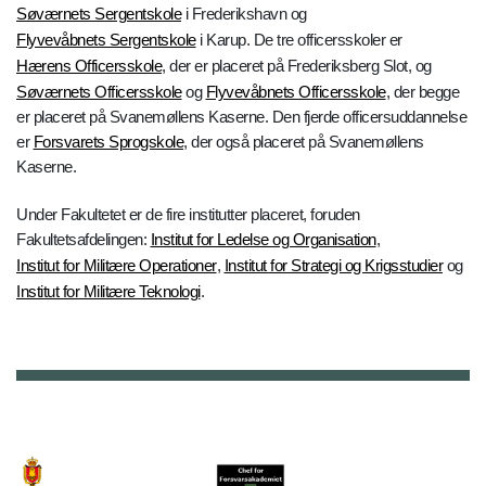
Søværnets Sergentskole
i Frederikshavn og
Flyvevåbnets Sergentskole
i Karup. De tre officersskoler er
Hærens Officersskole
, der er placeret på Frederiksberg Slot, og
Søværnets Officersskole
og
Flyvevåbnets Officersskole
, der begge
er placeret på Svanemøllens Kaserne. Den fjerde officersuddannelse
er
Forsvarets Sprogskole
, der også placeret på Svanemøllens
Kaserne.
Under Fakultetet er de fire institutter placeret, foruden
Fakultetsafdelingen:
Institut for Ledelse og Organisation
,
Institut for Militære Operationer
,
Institut for Strategi og Krigsstudier
og
Institut for Militære Teknologi
.