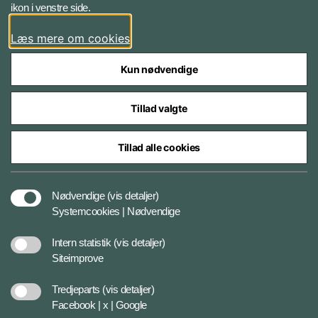
ikon i venstre side.
Bluesky
Læs mere om cookies
Kun nødvendige
Tillad valgte
Tillad alle cookies
Styrelser og myndigheder under Forsvarsministeriet
Nødvendige
(vis detaljer)
Tilgængelighedserklæring
Systemcookies | Nødvendige
Intern statistik
(vis detaljer)
Cookiepolitik
Siteimprove
Tredjeparts
(vis detaljer)
Privatlivspolitik
Facebook | x | Google