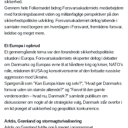
sikkerhed.
Gennem hele Folkemødet bidrog Forsvarsakademiets medarbejdere
med forskningsbaseret viden og militærfaglige perspektiver på den
sikkerhedspolitiske udvikling. Forsvarsakademiet deltog løbende i
samtaler med borgere om hverdagen i Forsvaret, fremtidens forsvar,
ledelse og meget mere.
Et Europa i opbrud
Et gennemgående tema var den forandrede sikkerhedspolitiske
situation i Europa. Forsvarsakademiets eksperter deltog i debatter
om Danmarks og Europas evne til at håndtere krig og kriser, NATO's
rolle, relationen til USA og konsekvenserne af den fortsatte russiske
aggression mod Ukraine.
Spørgsmål som ”Kan Europa klare sig selv?”, ”Hvad gør Danmarks
forsvar uden sin største allierede?” og ”Farvel til den gamle
verdensorden – hvad nu, Danmark?” samlede publikum om
diskussioner om nogle af de strategiske valg, Danmark står overfor i
en tid præget af usikkerhed og geopolitisk konkurrence.
Arktis, Grønland og stormagtsrivalisering
Arktis og Grønland fyldte også meget i programmet.