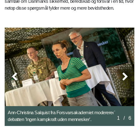
samtale om Danmarks sikkerhed, beredskab og forsvar i en tid, hvor
netop disse spørgsmål fylder mere og mere bevidstheden.
ist fra Forsvarsakademiet modererede
Under Folkemødet blev Kr
pkraft uden mennesker'.
Allinge. I ugens afsnit m
2
/
6
ved Forsvarsakademiet
forsvarskorrespondent M