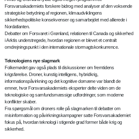
Forsvarsakademiets forskere bidrog med analyser af den voksende
strategiske betydning af regionen, klimaudviklingens
sikkerhedspolitiske konsekvenser og samarbejdet med allierede i
Nordatlanten.
Debatter om Forsvaret i Grønland, relationen til Canada og sikkerhed
i Arktis understregede, hvordan regionen er blevet et centralt
omdrejningspunkt i den internationale stormagtskonkurrence.
Teknologiens nye slagmark
Folkemødet gav også plads til diskussioner om fremtidens
krigsførelse. Droner, kunstig intelligens, hybridkrig,
informationspåvirkning og det kognitive domæne var blandt de
emner, hvor Forsvarsakademiets eksperter delte viden om de
teknologiske og samfundsmæssige udfordringer, som moderne
konflikter skaber.
Fra spørgsmål om droners rolle på slagmarken til debatter om
misinformation og påvirkningskampagner satte Forsvarsakademiet
fokus på, hvordan teknologi i stigende grad former både krig og
sikkerhed.