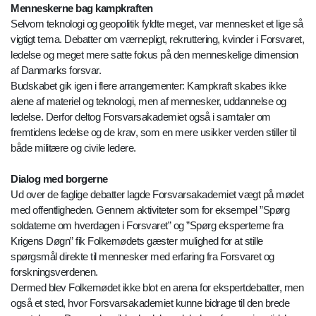
Menneskerne bag kampkraften
Selvom teknologi og geopolitik fyldte meget, var mennesket et lige så
vigtigt tema. Debatter om værnepligt, rekruttering, kvinder i Forsvaret,
ledelse og meget mere satte fokus på den menneskelige dimension
af Danmarks forsvar.
Budskabet gik igen i flere arrangementer: Kampkraft skabes ikke
alene af materiel og teknologi, men af mennesker, uddannelse og
ledelse. Derfor deltog Forsvarsakademiet også i samtaler om
fremtidens ledelse og de krav, som en mere usikker verden stiller til
både militære og civile ledere.
Dialog med borgerne
Ud over de faglige debatter lagde Forsvarsakademiet vægt på mødet
med offentligheden. Gennem aktiviteter som for eksempel ”Spørg
soldaterne om hverdagen i Forsvaret” og ”Spørg eksperterne fra
Krigens Døgn” fik Folkemødets gæster mulighed for at stille
spørgsmål direkte til mennesker med erfaring fra Forsvaret og
forskningsverdenen.
Dermed blev Folkemødet ikke blot en arena for ekspertdebatter, men
også et sted, hvor Forsvarsakademiet kunne bidrage til den brede