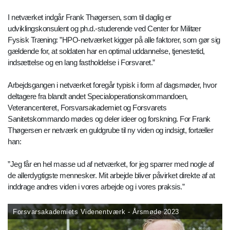
I netværket indgår Frank Thøgersen, som til daglig er
udviklingskonsulent og ph.d.-studerende ved Center for Militær
Fysisk Træning: ”HPO-netværket kigger på alle faktorer, som gør sig
gældende for, at soldaten har en optimal uddannelse, tjenestetid,
indsættelse og en lang fastholdelse i Forsvaret.”
Arbejdsgangen i netværket foregår typisk i form af dagsmøder, hvor
deltagere fra blandt andet Specialoperationskommandoen,
Veterancenteret, Forsvarsakademiet og Forsvarets
Sanitetskommando mødes og deler ideer og forskning. For Frank
Thøgersen er netværk en guldgrube til ny viden og indsigt, fortæller
han:
”Jeg får en hel masse ud af netværket, for jeg sparrer med nogle af
de allerdygtigste mennesker. Mit arbejde bliver påvirket direkte af at
inddrage andres viden i vores arbejde og i vores praksis.”