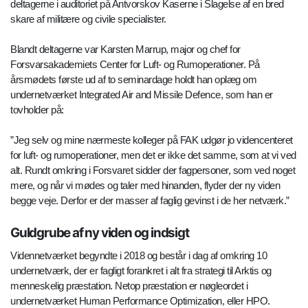
deltagerne i auditoriet på Antvorskov Kaserne i Slagelse af en bred
skare af militære og civile specialister.
Blandt deltagerne var Karsten Marrup, major og chef for
Forsvarsakademiets Center for Luft- og Rumoperationer. På
årsmødets første ud af to seminardage holdt han oplæg om
undernetværket Integrated Air and Missile Defence, som han er
tovholder på:
”Jeg selv og mine nærmeste kolleger på FAK udgør jo videncenteret
for luft- og rumoperationer, men det er ikke det samme, som at vi ved
alt. Rundt omkring i Forsvaret sidder der fagpersoner, som ved noget
mere, og når vi mødes og taler med hinanden, flyder der ny viden
begge veje. Derfor er der masser af faglig gevinst i de her netværk.”
Guldgrube af ny viden og indsigt
Vidennetværket begyndte i 2018 og består i dag af omkring 10
undernetværk, der er fagligt forankret i alt fra strategi til Arktis og
menneskelig præstation. Netop præstation er nøgleordet i
undernetværket Human Performance Optimization, eller HPO.