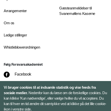
Gæsteanmeldelser til
Arrangementer
Svanemøllens Kaserne
Om os
Ledige stillinger
Whistleblowerordningen
Følg Forsvarsakademiet
Facebook
LinkedIn
Vi bruger cookies til at indsamle statistik og vise feeds fra
sociale medier.
Nedenfor kan du læse om de forskellige cookies. Du
kan klikke 'Kun nødvendige', eller vælge hvilke du vil acceptere. Du
Twitter
kan til hver en tid ændre dit samtykke ved at klikke på det lille cookie-
ikon i venstre side.
Bluesky