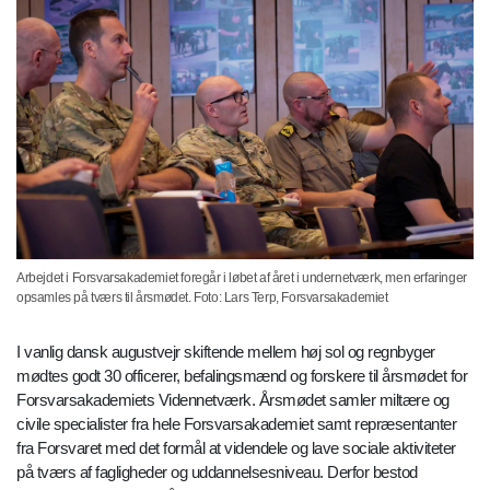
Arbejdet i Forsvarsakademiet foregår i løbet af året i undernetværk, men erfaringer
opsamles på tværs til årsmødet. Foto: Lars Terp, Forsvarsakademiet
I vanlig dansk augustvejr skiftende mellem høj sol og regnbyger
mødtes godt 30 officerer, befalingsmænd og forskere til årsmødet for
Forsvarsakademiets Vidennetværk. Årsmødet samler miltære og
civile specialister fra hele Forsvarsakademiet samt repræsentanter
fra Forsvaret med det formål at videndele og lave sociale aktiviteter
på tværs af fagligheder og uddannelsesniveau. Derfor bestod