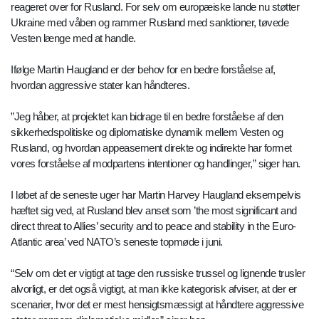
reageret over for Rusland. For selv om europæiske lande nu støtter
Ukraine med våben og rammer Rusland med sanktioner, tøvede
Vesten længe med at handle.
Ifølge Martin Haugland er der behov for en bedre forståelse af,
hvordan aggressive stater kan håndteres.
”Jeg håber, at projektet kan bidrage til en bedre forståelse af den
sikkerhedspolitiske og diplomatiske dynamik mellem Vesten og
Rusland, og hvordan appeasement direkte og indirekte har formet
vores forståelse af modpartens intentioner og handlinger,” siger han.
I løbet af de seneste uger har Martin Harvey Haugland eksempelvis
hæftet sig ved, at Rusland blev anset som ’the most significant and
direct threat to Allies’ security and to peace and stability in the Euro-
Atlantic area’ ved NATO’s seneste topmøde i juni.
“Selv om det er vigtigt at tage den russiske trussel og lignende trusler
alvorligt, er det også vigtigt, at man ikke kategorisk afviser, at der er
scenarier, hvor det er mest hensigtsmæssigt at håndtere aggressive