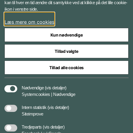
kan til hver en tid ændre dit samtykke ved at klikke på det lille cookie-
ikon i venstre side.
Bluesky
Læs mere om cookies
Kun nødvendige
Tillad valgte
Styrelser og myndigheder under Forsvarsministeriet
Tillad alle cookies
Tilgængelighedserklæring
Nødvendige
(vis detaljer)
Systemcookies | Nødvendige
Cookiepolitik
Intern statistik
(vis detaljer)
Siteimprove
Privatlivspolitik
Tredjeparts
(vis detaljer)