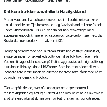
stater gennem diplomatiske midler,” siger han.
Kritikere trækker paralleller til Nazityskland
Martin Haugland har tidligere fordybet sig i militærhistorie og skrev i
sin tid speciale om Tjekkoslovakiets og Nazityskland militære forhold
under Sudeterkrisen i 1938. Siden da har han beskæftiget med
appeasement-politik i mellemkrigstiden og fulgte derfor nøje med, da
Rusland annekterede Krim-halvøen i 2014.
Dengang observerede han, hvordan forskellige vestlige journalister,
eksperter inden for sikkerhedspolitik og militærfolk trak tråde mellem
Vestens tilbageholdende svar på Putins aggressive udenrigspolitik og
situationen i Nazityskland i 1930’erne. Som bekendt nåede Hitler at
invadere flere lande, inden de allierede for alvor satte hårdt mod hårdt
og anden verdenskrig brød ud.
”Det var påfaldende, hvor ofte analogier om appeasement i
mellemkrigstiden og særligt Sudeterkrisen blev brugt af Putin-kritikere
af at føre en diplomatisk linje over for Putin,” siger han og fortsætter: