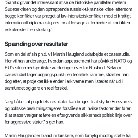
”Samtidig var det interessant at se de historiske paralleller mellem
Sudeterkrisen og den optrappende russisk-ukrainske krise, eftersom
begge konflikter var præget af lav-intensitetskonflikter med et kraftigt
internationalt diplomatisk pres for at forsøge at forhindre at konflikten
eskalerede til en storkrig.”
Spænding over resultater
Som en del af sin ph.d. vil Martin Haugland udarbejde et casestudie.
Her vil han undersøge, hvordan appeasement har påvirket NATO og
EU’s sikkerhedspolitiske vurderinger over for Rusland. Selvom
casestudiet tager udgangspunkt i en teoretisk ramme, stræber han
dog efter, at projektet ikke ender i arkiverne men i stedet når ud i
samfundet og gøre en reel forskel.
”Jeg håber, at projektets resultater kan bruges til at styrke Forsvarets
og politiske beslutningstageres forståelse af, hvilke faktorer der fører
til at stater vælger at føre en eftergivende sikkerhedspolitisk linje over
for aggressive stater,” siger han.
Martin Haugland er blandt ni forskere, som fornylig modtog støtte fra