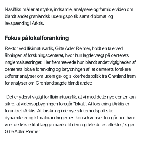
Nasiffiks mål er at styrke, indsamle, analysere og formidle viden om
blandt andet grønlandsk udenrigspolitik samt diplomati og
lavspænding i Arktis.
Fokus på lokal forankring
Rektor ved Ilisimatusarfik, Gitte Adler Reimer, holdt en tale ved
åbningen af forskningscenteret, hvor hun lagde vægt på centerets
nøglemålsætninger. Her fremhævede hun blandt andet vigtigheden af
centerets lokale forankring og betydningen af, at centerets forskere
udfører analyser om udenrigs- og sikkerhedspolitik fra Grønland frem
for analyser om Grønland:sagde blandt andet:
”Det er yderst vigtigt for Ilisimatusarfik, at vi med dette nye center kan
sikre, at vidensopbygningen foregår ”lokalt”. At forskning i Arktis er
forankret i Arktis. At forskning i de nye sikkerhedspolitiske
dynamikker og klimaforandringernes konsekvenser foregår her, hvor
vi er de første til at lægge mærke til dem og føle deres effekter,” siger
Gitte Adler Reimer.