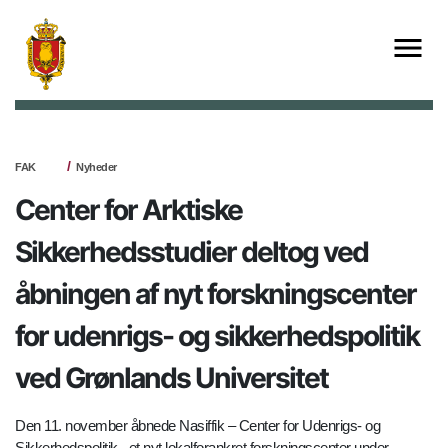
FAK
Nyheder
Center for Arktiske
Sikkerhedsstudier deltog ved
åbningen af nyt forskningscenter
for udenrigs- og sikkerhedspolitik
ved Grønlands Universitet
Den 11. november åbnede Nasiffik – Center for Udenrigs- og
Sikkerhedspolitik –et nyt lokalforankret forskningscenter under