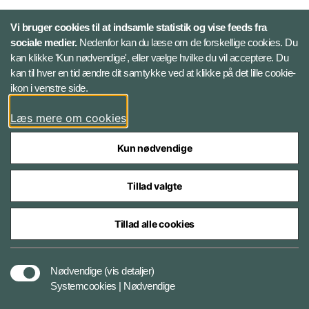
LinkedIn
Vi bruger cookies til at indsamle statistik og vise feeds fra
sociale medier.
Nedenfor kan du læse om de forskellige cookies. Du
kan klikke 'Kun nødvendige', eller vælge hvilke du vil acceptere. Du
Twitter
kan til hver en tid ændre dit samtykke ved at klikke på det lille cookie-
ikon i venstre side.
Bluesky
Læs mere om cookies
Kun nødvendige
Tillad valgte
Styrelser og myndigheder under Forsvarsministeriet
Tillad alle cookies
Tilgængelighedserklæring
Nødvendige
(vis detaljer)
Systemcookies | Nødvendige
Cookiepolitik