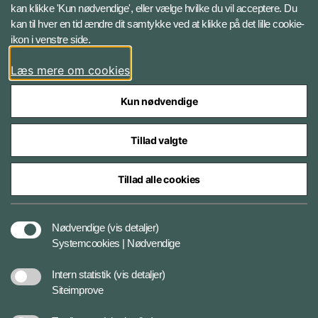
kan klikke 'Kun nødvendige', eller vælge hvilke du vil acceptere. Du
Twitter
kan til hver en tid ændre dit samtykke ved at klikke på det lille cookie-
ikon i venstre side.
Bluesky
Læs mere om cookies
Kun nødvendige
Tillad valgte
Styrelser og myndigheder under Forsvarsministeriet
Tillad alle cookies
Tilgængelighedserklæring
Nødvendige
(vis detaljer)
Systemcookies | Nødvendige
Cookiepolitik
Intern statistik
(vis detaljer)
Siteimprove
Privatlivspolitik