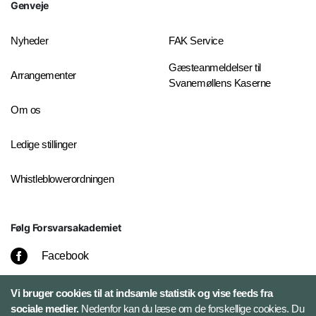
Genveje
Nyheder
FAK Service
Gæsteanmeldelser til
Arrangementer
Svanemøllens Kaserne
Om os
Ledige stillinger
Whistleblowerordningen
Følg Forsvarsakademiet
Facebook
LinkedIn
Vi bruger cookies til at indsamle statistik og vise feeds fra
sociale medier.
Nedenfor kan du læse om de forskellige cookies. Du