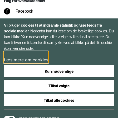
Følg Forsvarsakademiet
Facebook
LinkedIn
Vi bruger cookies til at indsamle statistik og vise feeds fra
sociale medier.
Nedenfor kan du læse om de forskellige cookies. Du
kan klikke 'Kun nødvendige', eller vælge hvilke du vil acceptere. Du
Twitter
kan til hver en tid ændre dit samtykke ved at klikke på det lille cookie-
ikon i venstre side.
Bluesky
Læs mere om cookies
Kun nødvendige
Tillad valgte
Styrelser og myndigheder under Forsvarsministeriet
Tillad alle cookies
Tilgængelighedserklæring