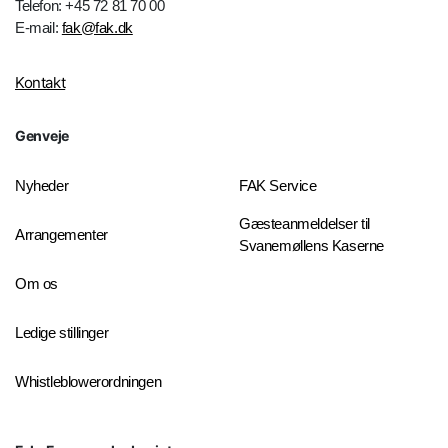
Telefon: +45 72 81 70 00
E-mail:
fak@fak.dk
Kontakt
Genveje
Nyheder
FAK Service
Gæsteanmeldelser til
Arrangementer
Svanemøllens Kaserne
Om os
Ledige stillinger
Whistleblowerordningen