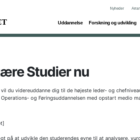
Nyheder
Arra
(current)
(current)
Uddannelse
Forskning og udvikling
tære Studier nu
og vil du videreuddanne dig til de højeste leder- og chefnive
og Operations- og Føringsuddannelsen med opstart medio ma
t]
gt på at udvikle den studerendes evne til at analysere, vu