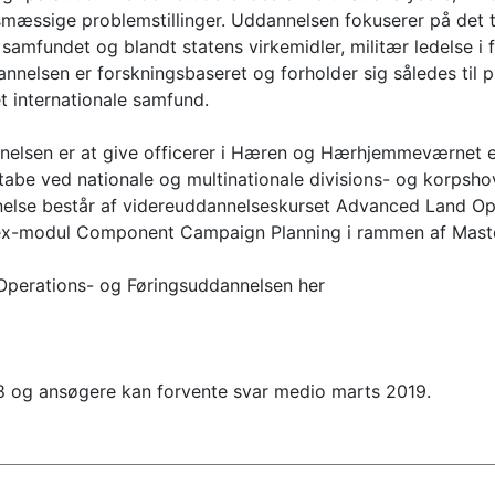
gsmæssige problemstillinger. Uddannelsen fokuserer på det t
i samfundet og blandt statens virkemidler, militær ledelse i
nelsen er forskningsbaseret og forholder sig således til p
t internationale samfund.
nelsen er at give officerer i Hæren og Hærhjemmeværnet 
 stabe ved nationale og multinationale divisions- og korpsh
else består af videreuddannelseskurset Advanced Land Op
ex-modul Component Campaign Planning i rammen af Master 
Operations- og Føringsuddannelsen her
18 og ansøgere kan forvente svar medio marts 2019.