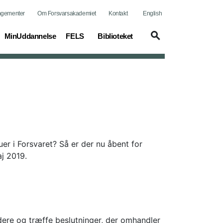
ngementer
Om Forsvarsakademiet
Kontakt
English
MinUddannelse
FELS
Biblioteket
auer i Forsvaret? Så er der nu åbent for
j 2019.
rdere og træffe beslutninger, der omhandler