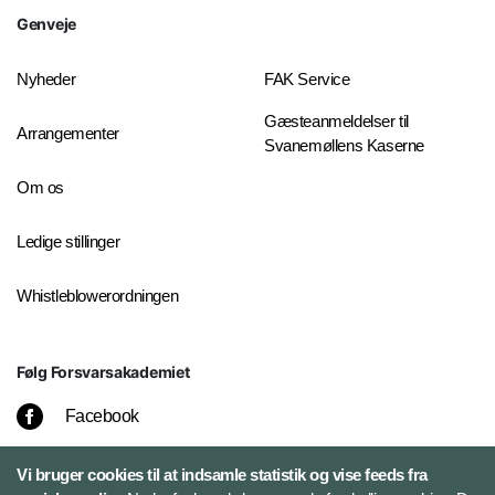
Genveje
Nyheder
FAK Service
Gæsteanmeldelser til
Arrangementer
Svanemøllens Kaserne
Om os
Ledige stillinger
Whistleblowerordningen
Følg Forsvarsakademiet
Facebook
LinkedIn
Vi bruger cookies til at indsamle statistik og vise feeds fra