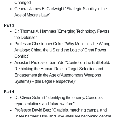
Changed"
General James E. Cartwright "Strategic Stability in the
Age of Moore's Law"
Part 3
Dr. Thomas X. Hammes "Emerging Technology Favors
the Defense"
Professor Christopher Coker "Why Munich is the Wrong
Analogy: China, the US and the Logic of Great Power
Conflict"
Assistant Professor Iben Yde "Control on the Battlefield:
Rethinking the Human Role in Target Selection and
Engagement (in the Age of Autonomous Weapons
Systems) – (the Legal Perspective)"
Part 4
Dr. Olivier Schmitt "Identifying the enemy. Concepts,
representations and future warfare"
Professor David Betz "Citadels, marching camps, and
linear barriers: How and why walls are becoming central