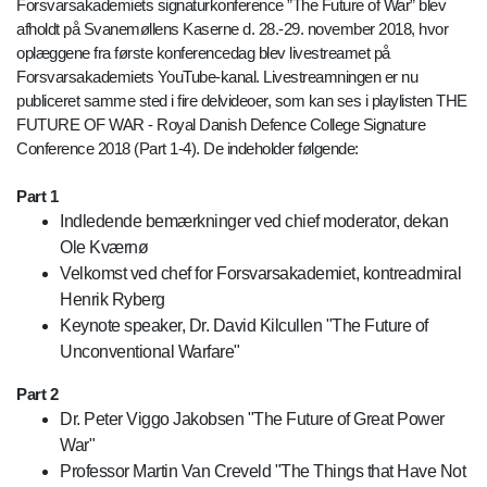
Forsvarsakademiets signaturkonference ”The Future of War” blev
afholdt på Svanemøllens Kaserne d. 28.-29. november 2018, hvor
oplæggene fra første konferencedag blev livestreamet på
Forsvarsakademiets YouTube-kanal. Livestreamningen er nu
publiceret samme sted i fire delvideoer, som kan ses i playlisten THE
FUTURE OF WAR - Royal Danish Defence College Signature
Conference 2018 (Part 1-4). De indeholder følgende:
Part 1
Indledende bemærkninger ved chief moderator, dekan
Ole Kværnø
Velkomst ved chef for Forsvarsakademiet, kontreadmiral
Henrik Ryberg
Keynote speaker, Dr. David Kilcullen "The Future of
Unconventional Warfare"
Part 2
Dr. Peter Viggo Jakobsen "The Future of Great Power
War"
Professor Martin Van Creveld "The Things that Have Not