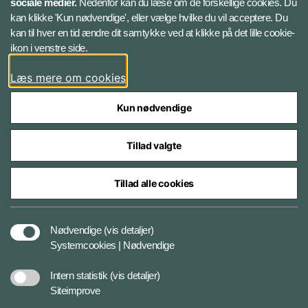
sociale medier.
Nedenfor kan du læse om de forskellige cookies. Du
kan klikke 'Kun nødvendige', eller vælge hvilke du vil acceptere. Du
Twitter
kan til hver en tid ændre dit samtykke ved at klikke på det lille cookie-
ikon i venstre side.
Bluesky
Læs mere om cookies
Kun nødvendige
Tillad valgte
Styrelser og myndigheder under Forsvarsministeriet
Tillad alle cookies
Tilgængelighedserklæring
Nødvendige
(vis detaljer)
Systemcookies | Nødvendige
Cookiepolitik
Intern statistik
(vis detaljer)
Siteimprove
Privatlivspolitik