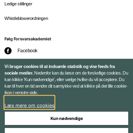
Ledige stillinger
Whistleblowerordningen
Følg Forsvarsakademiet
Facebook
LinkedIn
Vi bruger cookies til at indsamle statistik og vise feeds fra
sociale medier.
Nedenfor kan du læse om de forskellige cookies. Du
kan klikke 'Kun nødvendige', eller vælge hvilke du vil acceptere. Du
Twitter
kan til hver en tid ændre dit samtykke ved at klikke på det lille cookie-
ikon i venstre side.
Bluesky
Læs mere om cookies
Kun nødvendige