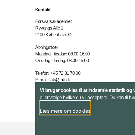
Kontakt
Forsvarsakademiet
Ryvangs Allé 1
2100 København Ø
Åbningstider
Mandag - tirsdag: 08.00-16.00
Onsdag - fredag: 08.00-15.00
Telefon: +45 72 81 70 00
E-mail:
fak@fak.dk
Vi bruger cookies til at indsamle statistik og 
Kontakt
eller vælge hvilke du vil acceptere. Du kan til hv
Læs mere om cookies
Styrelser og myndigheder under Forsvarsmini