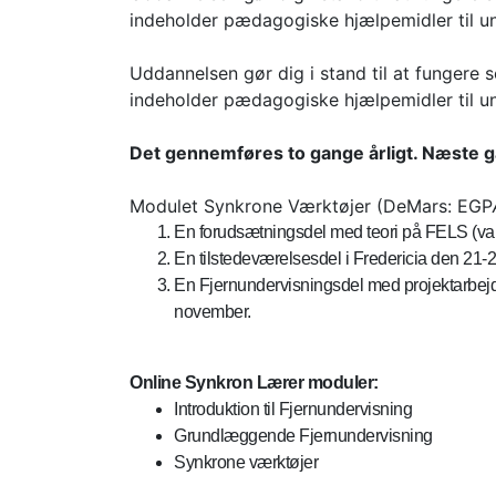
indeholder pædagogiske hjælpemidler til u
Uddannelsen gør dig i stand til at fungere
indeholder pædagogiske hjælpemidler til u
Det gennemføres to gange årligt. Næste g
Modulet Synkrone Værktøjer (DeMars: EGPÆD
En forudsætningsdel med teori på FELS (vari
En tilstedeværelsesdel i Fredericia den 21-2
En Fjernundervisningsdel med projektarbejde,
november.
Online Synkron Lærer moduler:
Introduktion til Fjernundervisning
Grundlæggende Fjernundervisning
Synkrone værktøjer