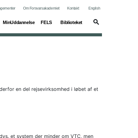
ngementer
Om Forsvarsakademiet
Kontakt
English
MinUddannelse
FELS
Biblioteket
derfor en del rejsevirksomhed i løbet af et
, dvs. et system der minder om VTC, men