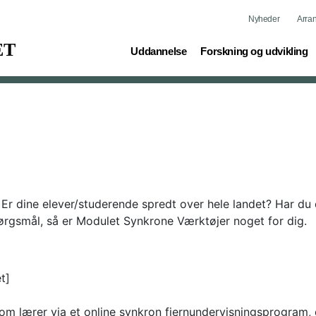
Nyheder
Arra
(current)
(current)
Uddannelse
Forskning og udvikling
 Er dine elever/studerende spredt over hele landet? Har du 
spørgsmål, så er Modulet Synkrone Værktøjer noget for dig.
t]
 som lærer via et online synkron fjernundervisningsprogram