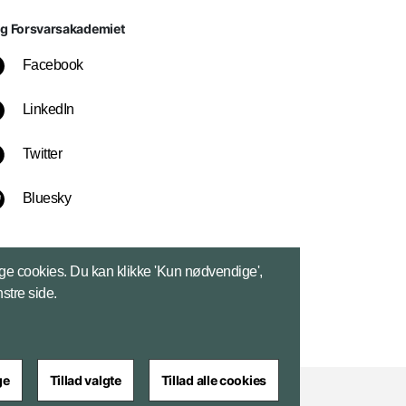
lg Forsvarsakademiet
Facebook
LinkedIn
Twitter
Bluesky
ge cookies. Du kan klikke 'Kun nødvendige',
nstre side.
ge
Tillad valgte
Tillad alle cookies