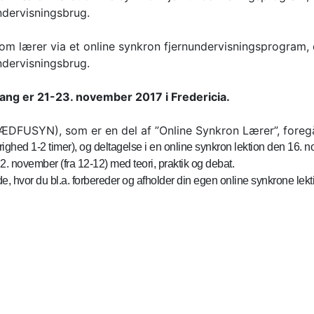
ndervisningsbrug.
 som lærer via et online synkron fjernundervisningsprogram
ndervisningsbrug.
ang er 21-23. november 2017 i Fredericia.
FUSYN), som er en del af ”Online Synkron Lærer”, foregår 
ghed 1-2 timer), og deltagelse i en online synkron lektion den 16. 
2. november (fra 12-12) med teori, praktik og debat.
 hvor du bl.a. forbereder og afholder din egen online synkrone lekti