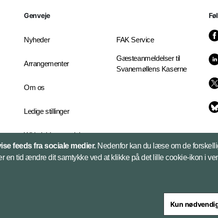
Genveje
Fø
Nyheder
FAK Service
Gæsteanmeldelser til
Arrangementer
Svanemøllens Kaserne
Om os
Ledige stillinger
Whistleblowerordningen
vise feeds fra sociale medier.
Nedenfor kan du læse om de forskelli
er en tid ændre dit samtykke ved at klikke på det lille cookie-ikon i ve
Kun nødvendi
steriet