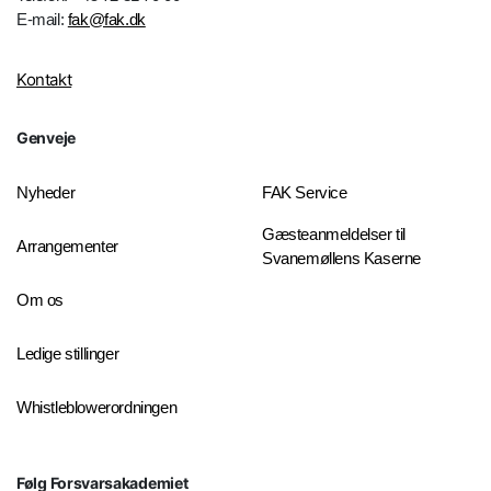
E-mail:
fak@fak.dk
Kontakt
Genveje
Nyheder
FAK Service
Gæsteanmeldelser til
Arrangementer
Svanemøllens Kaserne
Om os
Ledige stillinger
Whistleblowerordningen
Følg Forsvarsakademiet