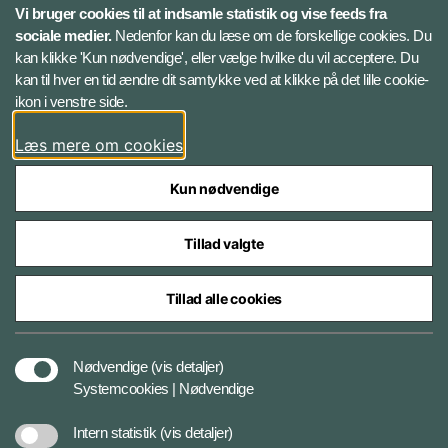
LinkedIn
Vi bruger cookies til at indsamle statistik og vise feeds fra
sociale medier.
Nedenfor kan du læse om de forskellige cookies. Du
kan klikke 'Kun nødvendige', eller vælge hvilke du vil acceptere. Du
Twitter
kan til hver en tid ændre dit samtykke ved at klikke på det lille cookie-
ikon i venstre side.
Bluesky
Læs mere om cookies
Kun nødvendige
Tillad valgte
Styrelser og myndigheder under Forsvarsministeriet
Tillad alle cookies
Tilgængelighedserklæring
Nødvendige
(vis detaljer)
Systemcookies | Nødvendige
Cookiepolitik
Intern statistik
(vis detaljer)