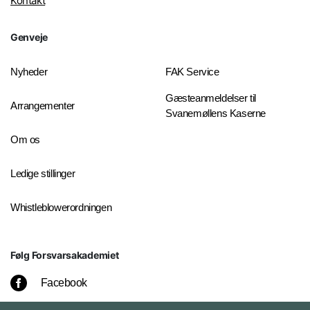
Kontakt
Genveje
Nyheder
FAK Service
Gæsteanmeldelser til
Arrangementer
Svanemøllens Kaserne
Om os
Ledige stillinger
Whistleblowerordningen
Følg Forsvarsakademiet
Facebook