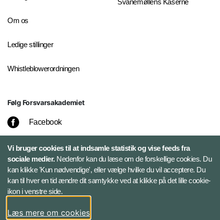
Svanemøllens Kaserne
Om os
Ledige stillinger
Whistleblowerordningen
Følg Forsvarsakademiet
Facebook
LinkedIn
Vi bruger cookies til at indsamle statistik og vise feeds fra
sociale medier.
Nedenfor kan du læse om de forskellige cookies. Du
kan klikke 'Kun nødvendige', eller vælge hvilke du vil acceptere. Du
Twitter
kan til hver en tid ændre dit samtykke ved at klikke på det lille cookie-
ikon i venstre side.
Bluesky
Læs mere om cookies