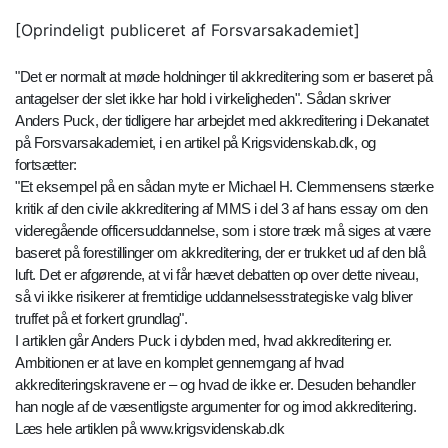
[Oprindeligt publiceret af Forsvarsakademiet]
"Det er normalt at møde holdninger til akkreditering som er baseret på
antagelser der slet ikke har hold i virkeligheden". Sådan skriver
Anders Puck, der tidligere har arbejdet med akkreditering i Dekanatet
på Forsvarsakademiet, i en artikel på Krigsvidenskab.dk, og
fortsætter:
"Et eksempel på en sådan myte er Michael H. Clemmensens stærke
kritik af den civile akkreditering af MMS i del 3 af hans essay om den
videregående officersuddannelse, som i store træk må siges at være
baseret på forestillinger om akkreditering, der er trukket ud af den blå
luft. Det er afgørende, at vi får hævet debatten op over dette niveau,
så vi ikke risikerer at fremtidige uddannelsesstrategiske valg bliver
truffet på et forkert grundlag".
I artiklen går Anders Puck i dybden med, hvad akkreditering er.
Ambitionen er at lave en komplet gennemgang af hvad
akkrediteringskravene er – og hvad de ikke er. Desuden behandler
han nogle af de væsentligste argumenter for og imod akkreditering.
Læs hele artiklen på www.krigsvidenskab.dk