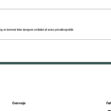
 er dermed ikke længere omfattet af vores privatlivspolitik.
Genveje
Fø