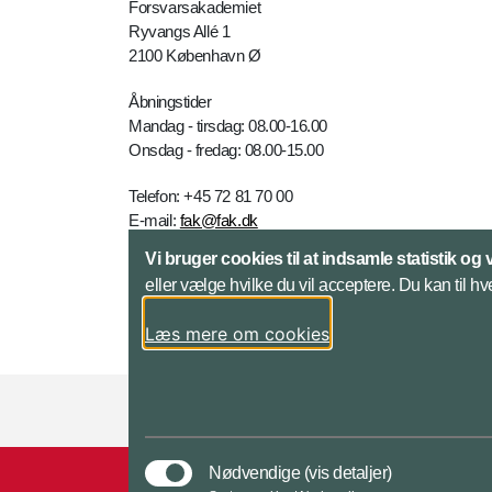
Forsvarsakademiet
Ryvangs Allé 1
2100 København Ø
Åbningstider
Mandag - tirsdag: 08.00-16.00
Onsdag - fredag: 08.00-15.00
Telefon: +45 72 81 70 00
E-mail:
fak@fak.dk
Vi bruger cookies til at indsamle statistik og 
Kontakt
eller vælge hvilke du vil acceptere. Du kan til hv
Læs mere om cookies
Styrelser og myndigheder under Forsvarsmini
Nødvendige
(vis detaljer)