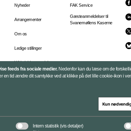
Nyheder
FAK Service
Gæsteanmeldelser til
Arrangementer
Svanemøllens Kaserne
Om os
Ledige stillinger
Whistleblowerordningen
vise feeds fra sociale medier.
Nedenfor kan du læse om de forskelli
er en tid ændre dit samtykke ved at klikke på det lille cookie-ikon i ve
Kun nødvendi
steriet
Intern statistik
(vis detaljer)
Tilgængeligh