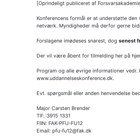
[Oprindeligt publiceret af Forsvarsakademie
Konferencens formål er at understøtte den 
netværk. Myndigheder må derfor gerne bidr
Forslagene imødeses snarest, dog
senest f
Der vil være åbent for tilmelding her på h
Program og alle øvrige informationer vedr.
www.uddannelseskonference.dk.
Evt. spørgsmål eller anden henvendelse bedes
Major Carsten Brender
Tlf:.:3915 1331
FIIN: FAK-PFU-FU12
Email: pfu-fu12@fak.dk