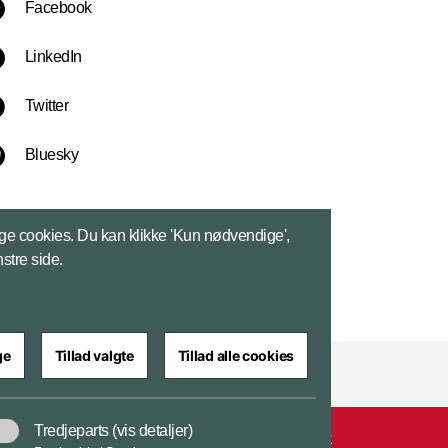
Facebook
LinkedIn
Twitter
Bluesky
ge cookies. Du kan klikke 'Kun nødvendige',
nstre side.
ge
Tillad valgte
Tillad alle cookies
Tredjeparts
(vis detaljer)
edserklæring
Cookiepolitik
Privatlivspolitik