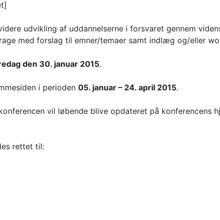
t]
videre udvikling af uddannelserne i forsvaret gennem videns
age med forslag til emner/temaer samt indlæg og/eller wo
redag den 30. januar 2015
.
jemmesiden i perioden
05. januar – 24. april 2015
.
 konferencen vil løbende blive opdateret på konferencens 
 rettet til: