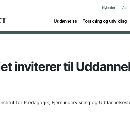
Nyheder
Arra
(current)
(current)
Uddannelse
Forskning og udvikling
t inviterer til Uddann
Institut for Pædagogik, Fjernundervisning og Uddannelsest