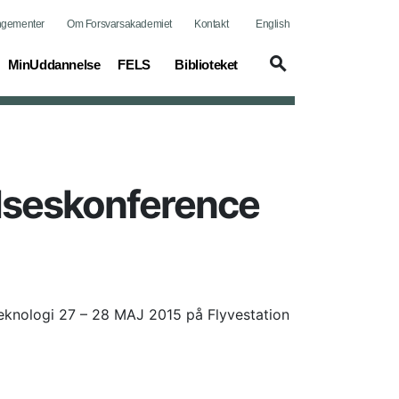
ngementer
Om Forsvarsakademiet
Kontakt
English
MinUddannelse
FELS
Biblioteket
elseskonference
eknologi 27 – 28 MAJ 2015 på Flyvestation