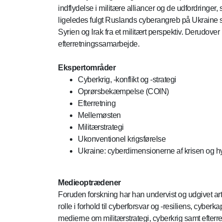
indflydelse i militære alliancer og de udfordringe
ligeledes fulgt Ruslands cyberangreb på Ukraine s
Syrien og Irak fra et militært perspektiv. Derudover
efterretningssamarbejde.
Ekspertområder
Cyberkrig, -konflikt og -strategi
Oprørsbekæmpelse (COIN)
Efterretning
Mellemøsten
Militærstrategi
Ukonventionel krigsførelse
Ukraine: cyberdimensionerne af krisen og hy
Medieoptrædener
Foruden forskning har han undervist og udgivet ar
rolle i forhold til cyberforsvar og -resiliens, cyber
medierne om militærstrategi, cyberkrig samt efterre