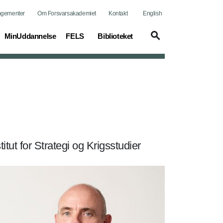
ngementer
Om Forsvarsakademiet
Kontakt
English
MinUddannelse
FELS
Biblioteket
itut for Strategi og Krigsstudier