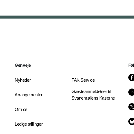
Genveje
Fø
Nyheder
FAK Service
Gæsteanmeldelser til
Arrangementer
Svanemøllens Kaserne
Om os
Ledige stillinger