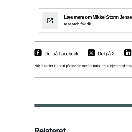
Læs mere om Mikkel Storm Jensen
research.fak.dk
Del på Facebook
Del på X
Når du deler indhold på sociale medier forlader du hjemmesiden og
Relateret