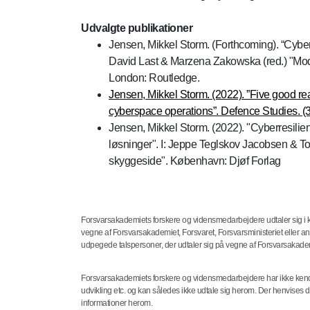
Udvalgte publikationer
Jensen, Mikkel Storm. (Forthcoming). “Cyber
David Last & Marzena Zakowska (red.) "Mod
London: Routledge.
Jensen, Mikkel Storm. (2022). ”Five good r
cyberspace operations”. Defence Studies. (3
Jensen, Mikkel Storm. (2022). "Cyberresiliens
løsninger". I: Jeppe Teglskov Jacobsen & Tob
skyggeside". København: Djøf Forlag
Forsvarsakademiets forskere og vidensmedarbejdere udtaler sig i kra
vegne af Forsvarsakademiet, Forsvaret, Forsvarsministeriet eller 
udpegede talspersoner, der udtaler sig på vegne af Forsvarsakad
Forsvarsakademiets forskere og vidensmedarbejdere har ikke kendska
udvikling etc. og kan således ikke udtale sig herom. Der henvises 
informationer herom.