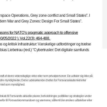
space Operations, Grey zone conflict and Small States”. I
ern War and Grey Zones: Design For Small States".
easons for NATO’s pragmatic approach to offensive
0/05/2022 ). Vol.22(3): 464-488.
 og kritisk infrastruktur: Vanskelige udfordringer og trælse
ias Liebetrau (red.) "Cybertrusler: Det digitale samfunds
ft af deres vidensfaglige virke eller som privatpersoner. De udtaler sig ikke på
andre myndigheder. Det er udelukkende chefen for Forsvarsakademiet eller
emiet som myndighed.
b til Forsvarets aktuelle planer, beholdninger, politikker og strategier under
derfor til Forsvarskommandoen og værnene, såfremt der ønskes udtalelser eller