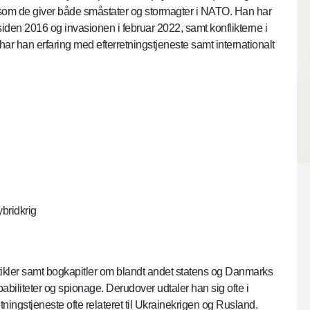
r, som de giver både småstater og stormagter i NATO. Han har
iden 2016 og invasionen i februar 2022, samt konflikterne i
 har han erfaring med efterretningstjeneste samt internationalt
bridkrig
tikler samt bogkapitler om blandt andet statens og Danmarks
kapabiliteter og spionage. Derudover udtaler han sig ofte i
tningstjeneste ofte relateret til Ukrainekrigen og Rusland.