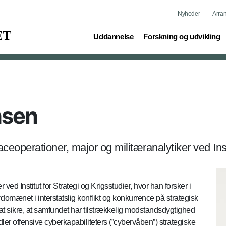
Nyheder
Arra
(current)
(current)
Uddannelse
Forskning og udvikling
nsen
aceoperationer, major og militæranalytiker ved Inst
ed Institut for Strategi og Krigsstudier, hvor han forsker i
rdomænet i interstatslig konflikt og konkurrence på strategisk
 at sikre, at samfundet har tilstrækkelig modstandsdygtighed
er offensive cyberkapabiliteters (”cybervåben”) strategiske