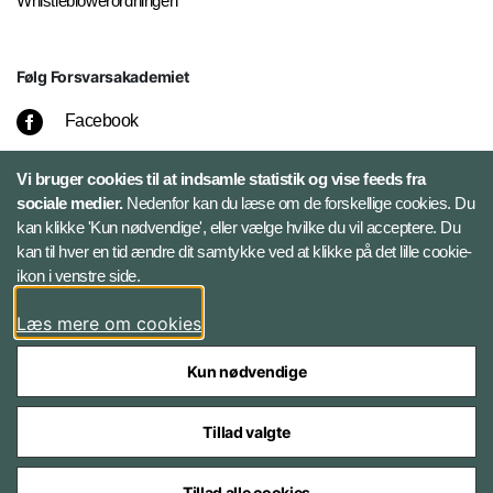
Whistleblowerordningen
Følg Forsvarsakademiet
Facebook
LinkedIn
Vi bruger cookies til at indsamle statistik og vise feeds fra
sociale medier.
Nedenfor kan du læse om de forskellige cookies. Du
kan klikke 'Kun nødvendige', eller vælge hvilke du vil acceptere. Du
Twitter
kan til hver en tid ændre dit samtykke ved at klikke på det lille cookie-
ikon i venstre side.
Bluesky
Læs mere om cookies
Kun nødvendige
Tillad valgte
Styrelser og myndigheder under Forsvarsministeriet
Tillad alle cookies