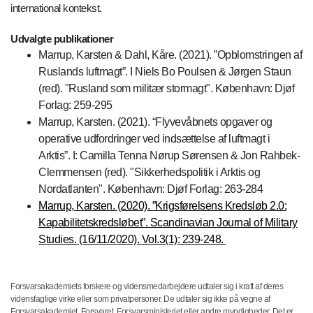
international kontekst.
Udvalgte publikationer
Marrup, Karsten & Dahl, Kåre. (2021). ”Opblomstringen af
Ruslands luftmagt”. I Niels Bo Poulsen & Jørgen Staun
(red). "Rusland som militær stormagt". København: Djøf
Forlag: 259-295
Marrup, Karsten. (2021). “Flyvevåbnets opgaver og
operative udfordringer ved indsættelse af luftmagt i
Arktis”. I: Camilla Tenna Nørup Sørensen & Jon Rahbek-
Clemmensen (red). "Sikkerhedspolitik i Arktis og
Nordatlanten". København: Djøf Forlag: 263-284
Marrup, Karsten. (2020). ”Krigsførelsens Kredsløb 2.0:
Kapabilitetskredsløbet”. Scandinavian Journal of Military
Studies. (16/11/2020). Vol.3(1): 239-248.
Forsvarsakademiets forskere og vidensmedarbejdere udtaler sig i kraft af deres
vidensfaglige virke eller som privatpersoner. De udtaler sig ikke på vegne af
Forsvarsakademiet, Forsvaret, Forsvarsministeriet eller andre myndigheder. Det er